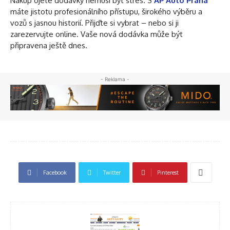
Nákup ojeté dodávky nemusí být stres. S
AP Auto Praha
máte jistotu profesionálního přístupu, širokého výběru a
vozů s jasnou historií. Přijďte si vybrat – nebo si ji
zarezervujte online. Vaše nová dodávka může být
připravena ještě dnes.
- Reklama -
Facebook
Twitter
Pinterest