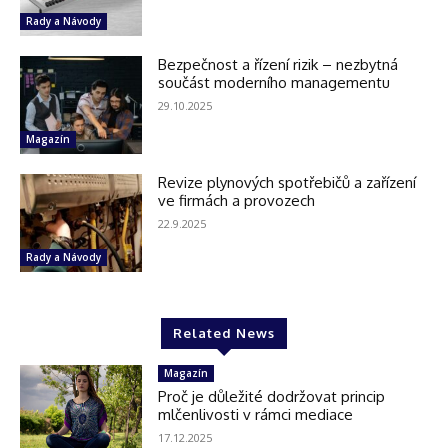
Rady a Návody
Bezpečnost a řízení rizik – nezbytná
součást moderního managementu
29.10.2025
Magazín
Revize plynových spotřebičů a zařízení
ve firmách a provozech
22.9.2025
Rady a Návody
Related News
Magazín
Proč je důležité dodržovat princip
mlčenlivosti v rámci mediace
17.12.2025