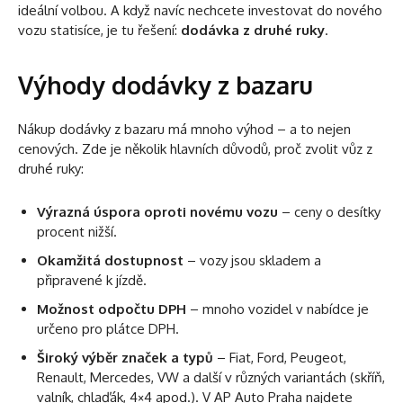
ideální volbou. A když navíc nechcete investovat do nového
vozu statisíce, je tu řešení:
dodávka z druhé ruky
.
Výhody dodávky z bazaru
Nákup dodávky z bazaru má mnoho výhod – a to nejen
cenových. Zde je několik hlavních důvodů, proč zvolit vůz z
druhé ruky:
Výrazná úspora oproti novému vozu
– ceny o desítky
procent nižší.
Okamžitá dostupnost
– vozy jsou skladem a
připravené k jízdě.
Možnost odpočtu DPH
– mnoho vozidel v nabídce je
určeno pro plátce DPH.
Široký výběr značek a typů
– Fiat, Ford, Peugeot,
Renault, Mercedes, VW a další v různých variantách (skříň,
valník, chlaďák, 4×4 apod.). V AP Auto Praha najdete