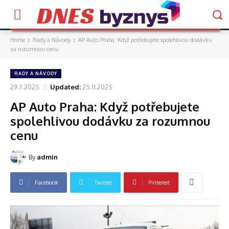
DNES
Home
Rady a Návody
AP Auto Praha: Když potřebujete spolehlivou dodávku
za rozumnou cenu
RADY A NÁVODY
29.7.2025
Updated:
25.11.2025
AP Auto Praha: Když potřebujete
spolehlivou dodávku za rozumnou
cenu
By
admin
Facebook
Twitter
Pinterest